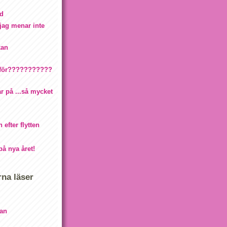
nd
jag menar inte
kan
rför???????????
r på ...så mycket
n efter flytten
på nya året!
rna läser
an