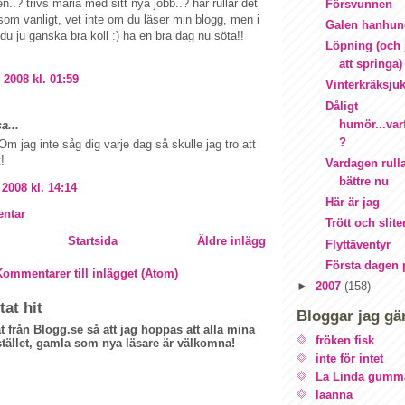
..? trivs maria med sitt nya jobb..? här rullar det
Försvunnen
om vanligt, vet inte om du läser min blogg, men i
Galen hanhu
 du ju ganska bra koll :) ha en bra dag nu söta!!
Löpning (och 
att springa)
 2008 kl. 01:59
Vinterkräksju
Dåligt
humör...va
a...
?
 Om jag inte såg dig varje dag så skulle jag tro att
!
Vardagen rulla
bättre nu
 2008 kl. 14:14
Här är jag
ntar
Trött och slite
Startsida
Äldre inlägg
Flyttäventyr
Första dagen 
Kommentarer till inlägget (Atom)
►
2007
(158)
tat hit
Bloggar jag gä
at från Blogg.se så att jag hoppas att alla mina
fröken fisk
 istället, gamla som nya läsare är välkomna!
inte för intet
La Linda gumm
laanna