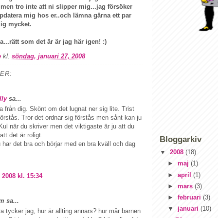
 men tro inte att ni slipper mig...jag försöker
pdatera mig hos er..och lämna gärna ett par
mig mycket.
...rätt som det är är jag här igen! :)
e
kl.
söndag, januari 27, 2008
ER:
lly
sa...
a från dig. Skönt om det lugnat ner sig lite. Trist
örstås. Tror det ordnar sig förstås men sånt kan ju
. Kul när du skriver men det viktigaste är ju att du
tt det är roligt.
Bloggarkiv
har det bra och börjar med en bra kväll och dag
▼
2008
(18)
►
maj
(1)
►
april
(1)
 2008 kl. 15:34
►
mars
(3)
►
februari
(3)
 sa...
▼
januari
(10)
bra tycker jag, hur är allting annars? hur mår barnen