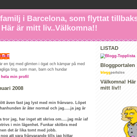
amilj i Barcelona, som flyttat tillbaks 
 Här är mitt liv..Välkomna!!
LISTAD
nette
är en tjej med glimten i ögat och kämpar på med
Bloggportalen
agliga ting, som man, barn och hundar
 hela min profil
Välkomna! Här 
mitt liv!!
nuari 2008
dött även fast jag lyst med min frånvaro. Löpet
, hanhunden är åter normal och jag.....ja jag är
 tror jag, har inget att skriva om.....jag mår iaf
mtrivs i min lägenhet. Funkar skitbra med
men det är lika tomt med jobb.
g att vara frånvarande tills jag hittar