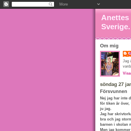
Anettes f
Sverige.
Om mig
A
Jag 
vard
Visa
söndag 27 ja
Försvunnen
Nej jag har inte 
för tiken är över
ju jag.
Jag har skrivtorka
bra och jag stor
barnen i skolan 
Men jag kommer no