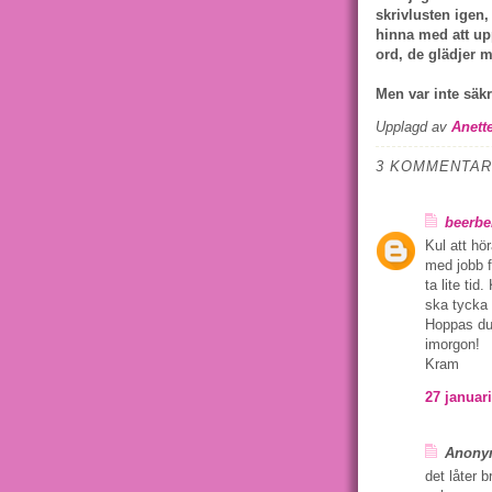
skrivlusten igen,
hinna med att up
ord, de glädjer 
Men var inte säkra
Upplagd av
Anett
3 KOMMENTAR
beerbe
Kul att hör
med jobb f
ta lite tid
ska tycka a
Hoppas du 
imorgon!
Kram
27 januari
Anonym
det låter 