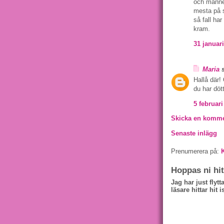
och mannen
mesta på s
så fall har
kram.
31 januari
Maria
s
Hallå där!
du har dött
5 februari
Skicka en komme
Senaste inlägg
Prenumerera på:
Hoppas ni hit
Jag har just flytt
läsare hittar hit