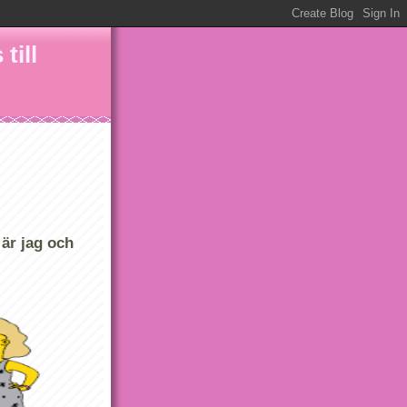
till
är jag och